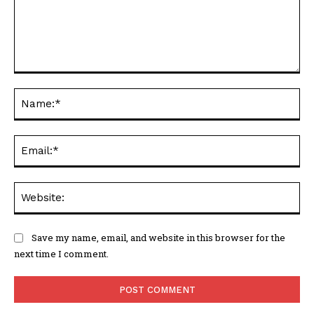
Comment:
Na
Ema
Web
Save my name, email, and website in this browser for the
next time I comment.