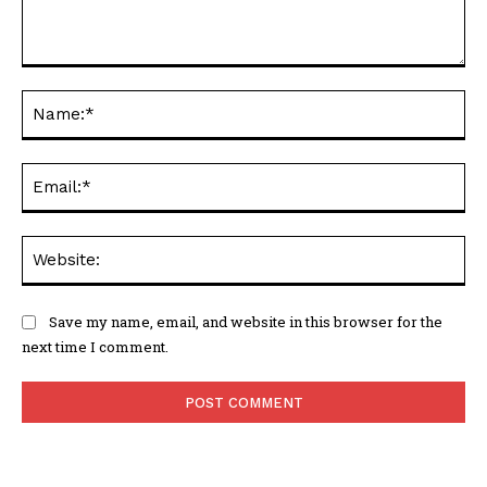
Comment:
Na
Ema
Web
Save my name, email, and website in this browser for the
next time I comment.